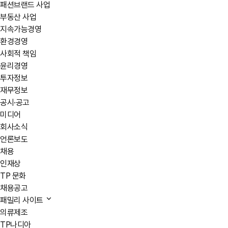
패션브랜드 사업
부동산 사업
지속가능경영
환경경영
사회적 책임
윤리경영
투자정보
재무정보
공시·공고
미디어
회사소식
언론보도
채용
인재상
TP 문화
채용공고
패밀리 사이트
의류제조
TP나디아