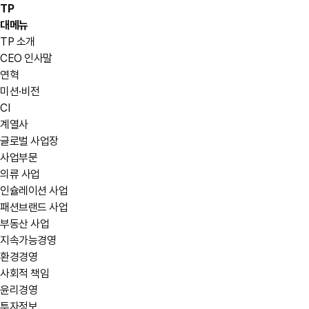
TP
대메뉴
TP 소개
CEO 인사말
연혁
미션·비전
CI
계열사
글로벌 사업장
사업부문
의류 사업
인슐레이션 사업
패션브랜드 사업
부동산 사업
지속가능경영
환경경영
사회적 책임
윤리경영
투자정보