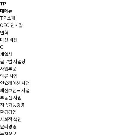
TP
대메뉴
TP 소개
CEO 인사말
연혁
미션·비전
CI
계열사
글로벌 사업장
사업부문
의류 사업
인슐레이션 사업
패션브랜드 사업
부동산 사업
지속가능경영
환경경영
사회적 책임
윤리경영
투자정보