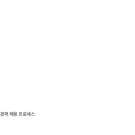
모집시기
상반기/하반기
지원자격
대학교 졸업예정자 또는 기졸업자
해외여행에 결격사유가 없는 분
어학 자격을 보유하신 분
지원서 접수
채용 포탈 채용공고 확인 후 이력서 접수
면접전형
실무진 면접 및 임원 면접, 그룹 토의 등 지원자 선별 과정 진행
경력 채용 프로세스
인적성 검사
인재상 및 핵심 역량 관련 인성 및 적성 능력 검사
채용검진