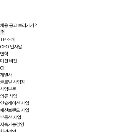
2차 면접 : 임원 면접(인성 및 조직적합성 평가)
인적성 검사
인재상 및 핵심 역량 관련 인성 및 적성 능력 검사
채용 공고 보러가기
영어 테스트
업무수행에 필요한 영어 회화 능력 검사
TP 소개
채용검진
CEO 인사말
회사가 지정한 기관에서 입사 전 채용 검진
연혁
미션·비전
CI
계열사
글로벌 사업장
사업부문
의류 사업
인슐레이션 사업
패션브랜드 사업
부동산 사업
지속가능경영
환경경영