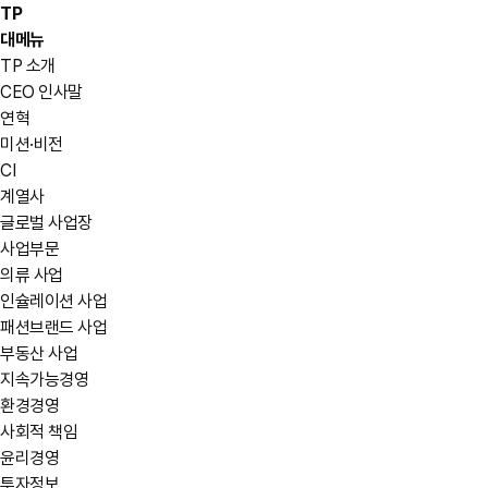
TP
대메뉴
TP 소개
CEO 인사말
연혁
미션·비전
CI
계열사
글로벌 사업장
사업부문
의류 사업
인슐레이션 사업
패션브랜드 사업
부동산 사업
지속가능경영
환경경영
사회적 책임
윤리경영
투자정보