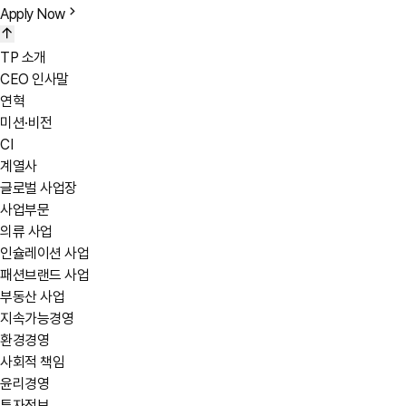
Apply Now
English test
Gauge the applicant’s English communication skills for the job
TP 소개
Health checkups
CEO 인사말
Pre-employment checkups at a company-designated health checku
연혁
미션·비전
CI
계열사
글로벌 사업장
사업부문
의류 사업
인슐레이션 사업
패션브랜드 사업
부동산 사업
지속가능경영
환경경영
사회적 책임
윤리경영
투자정보