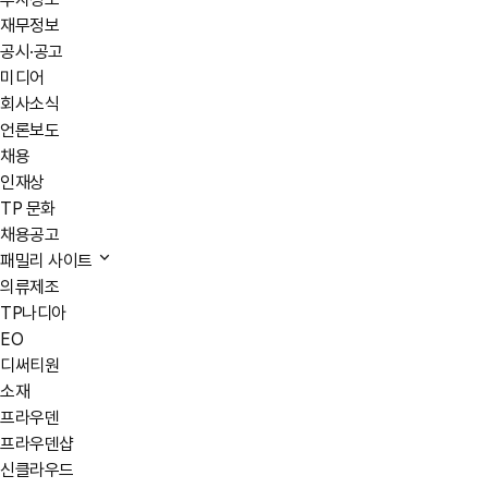
재무정보
공시·공고
미디어
회사소식
언론보도
채용
인재상
TP 문화
채용공고
패밀리 사이트
의류제조
TP나디아
EO
디써티원
소재
프라우덴
프라우덴샵
신클라우드