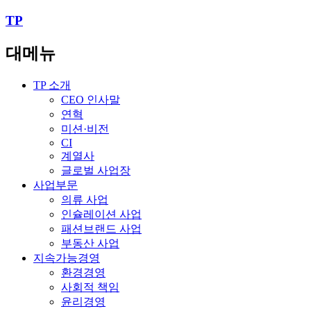
TP
대메뉴
TP 소개
CEO 인사말
연혁
미션·비전
CI
계열사
글로벌 사업장
사업부문
의류 사업
인슐레이션 사업
패션브랜드 사업
부동산 사업
지속가능경영
환경경영
사회적 책임
윤리경영