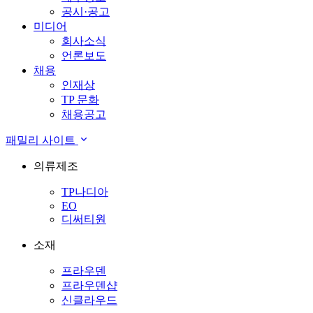
공시·공고
미디어
회사소식
언론보도
채용
인재상
TP 문화
채용공고
패밀리 사이트
의류제조
TP나디아
EO
디써티원
소재
프라우덴
프라우덴샵
신클라우드