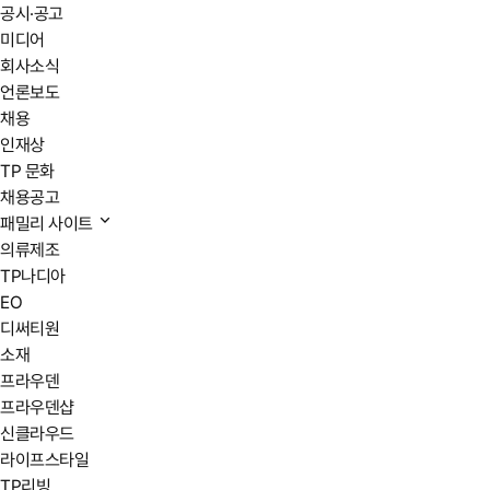
공시·공고
미디어
회사소식
언론보도
채용
인재상
TP 문화
채용공고
패밀리 사이트
의류제조
TP나디아
EO
디써티원
소재
프라우덴
프라우덴샵
신클라우드
라이프스타일
TP리빙