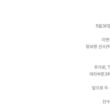
5월30
이번
정보영 선수(
추가로, 
여자부문3위
앞으로 두 
선수