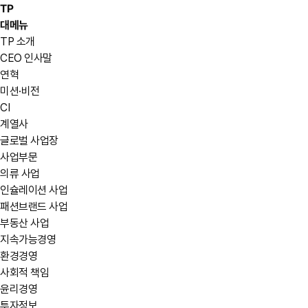
TP
대메뉴
TP 소개
CEO 인사말
연혁
미션·비전
CI
계열사
글로벌 사업장
사업부문
의류 사업
인슐레이션 사업
패션브랜드 사업
부동산 사업
지속가능경영
환경경영
사회적 책임
윤리경영
투자정보