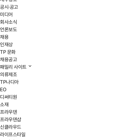
공시·공고
미디어
회사소식
언론보도
채용
인재상
TP 문화
채용공고
패밀리 사이트
의류제조
TP나디아
EO
디써티원
소재
프라우덴
프라우덴샵
신클라우드
라이프스타일