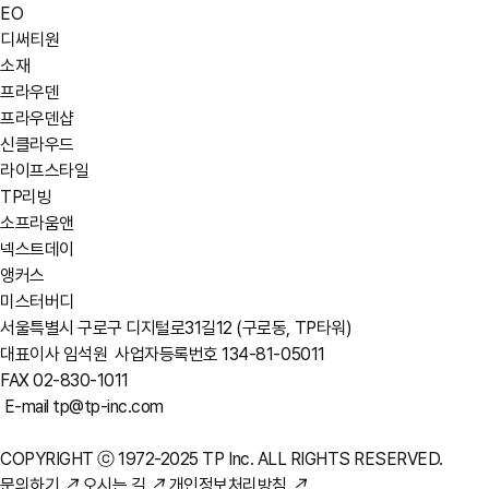
EO
디써티원
소재
프라우덴
프라우덴샵
신클라우드
라이프스타일
TP리빙
소프라움앤
넥스트데이
앵커스
미스터버디
서울특별시 구로구 디지털로31길12 (구로동, TP타워)
대표이사 임석원
사업자등록번호 134-81-05011
FAX 02-830-1011
E-mail tp@tp-inc.com
COPYRIGHT ⓒ 1972-2025 TP Inc. ALL RIGHTS RESERVED.
문의하기
↗
오시는 길
↗
개인정보처리방침
↗