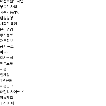
패션브랜드 사업
부동산 사업
지속가능경영
환경경영
사회적 책임
윤리경영
투자정보
재무정보
공시·공고
미디어
회사소식
언론보도
채용
인재상
TP 문화
채용공고
패밀리 사이트
의류제조
TP나디아