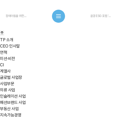
장애아동을 위한 해피삭스 500켤레 후원
윤경 ESG 포럼 '언어폭력 없는 사회 만들기 챌린지'
TP 소개
CEO 인사말
연혁
미션·비전
CI
계열사
글로벌 사업장
사업부문
의류 사업
인슐레이션 사업
패션브랜드 사업
부동산 사업
지속가능경영