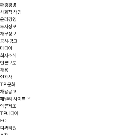
환경경영
사회적 책임
윤리경영
투자정보
재무정보
공시·공고
미디어
회사소식
언론보도
채용
인재상
TP 문화
채용공고
패밀리 사이트
의류제조
TP나디아
EO
디써티원