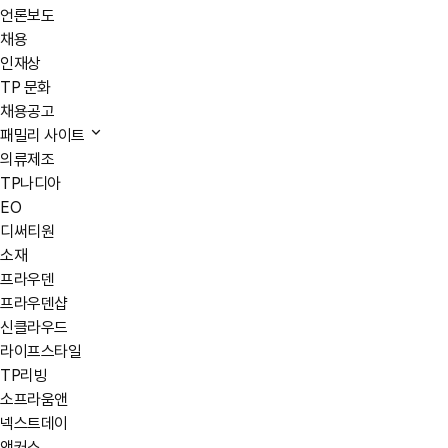
언론보도
채용
인재상
TP 문화
채용공고
패밀리 사이트
의류제조
TP나디아
EO
디써티원
소재
프라우덴
프라우덴샵
신클라우드
라이프스타일
TP리빙
소프라움앤
넥스트데이
앵커스