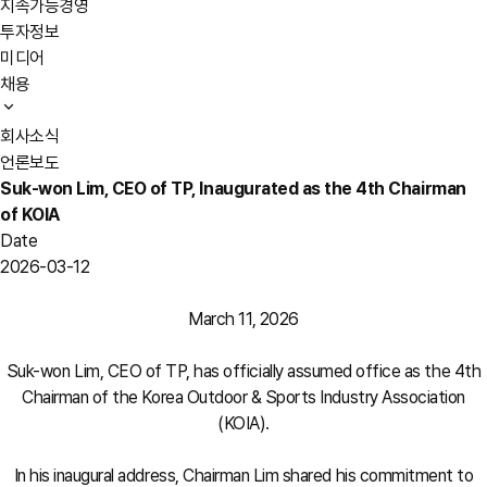
지속가능경영
투자정보
미디어
채용
회사소식
언론보도
Suk-won Lim, CEO of TP, Inaugurated as the 4th Chairman
of KOIA
Date
2026-03-12
March 11, 2026
Suk-won Lim, CEO of TP, has officially assumed office as the 4th
Chairman of the Korea Outdoor & Sports Industry Association
(KOIA).
In his inaugural address, Chairman Lim shared his commitment to