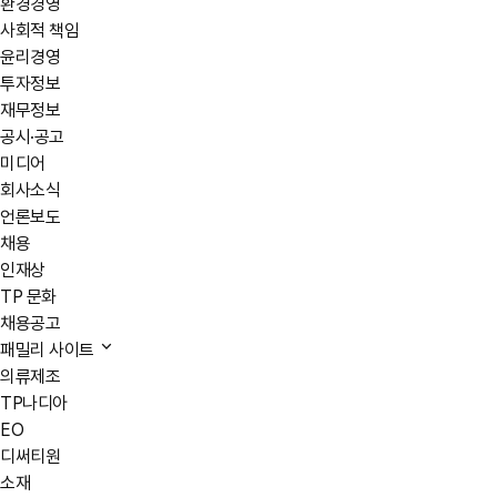
환경경영
사회적 책임
윤리경영
투자정보
재무정보
공시·공고
미디어
회사소식
언론보도
채용
인재상
TP 문화
채용공고
패밀리 사이트
의류제조
TP나디아
EO
디써티원
소재