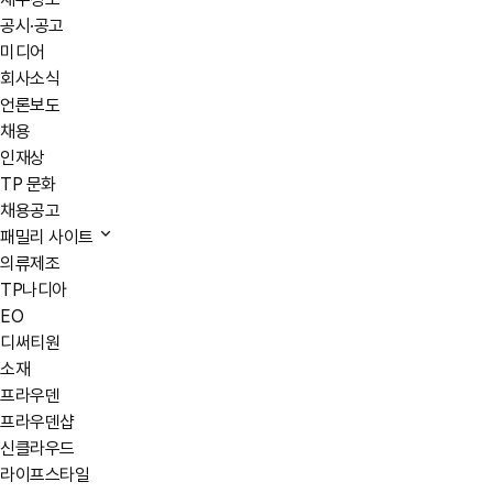
공시·공고
미디어
회사소식
언론보도
채용
인재상
TP 문화
채용공고
패밀리 사이트
의류제조
TP나디아
EO
디써티원
소재
프라우덴
프라우덴샵
신클라우드
라이프스타일