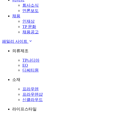
회사소식
언론보도
채용
인재상
TP 문화
채용공고
패밀리 사이트
의류제조
TP나디아
EO
디써티원
소재
프라우덴
프라우덴샵
신클라우드
라이프스타일