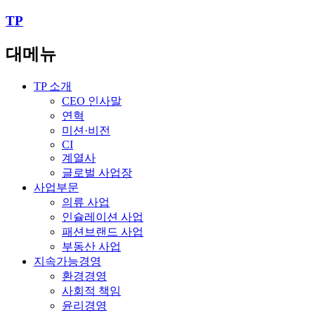
TP
대메뉴
TP 소개
CEO 인사말
연혁
미션·비전
CI
계열사
글로벌 사업장
사업부문
의류 사업
인슐레이션 사업
패션브랜드 사업
부동산 사업
지속가능경영
환경경영
사회적 책임
윤리경영