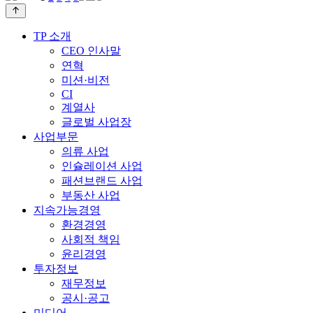
TP 소개
CEO 인사말
연혁
미션·비전
CI
계열사
글로벌 사업장
사업부문
의류 사업
인슐레이션 사업
패션브랜드 사업
부동산 사업
지속가능경영
환경경영
사회적 책임
윤리경영
투자정보
재무정보
공시·공고
미디어