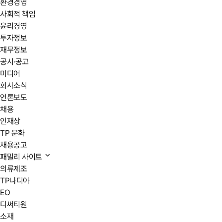
환경경영
사회적 책임
윤리경영
투자정보
재무정보
공시·공고
미디어
회사소식
언론보도
채용
인재상
TP 문화
채용공고
패밀리 사이트
의류제조
TP나디아
EO
디써티원
소재