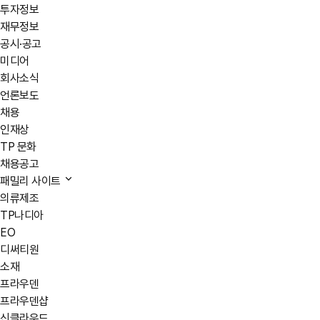
투자정보
재무정보
공시·공고
미디어
회사소식
언론보도
채용
인재상
TP 문화
채용공고
패밀리 사이트
의류제조
TP나디아
EO
디써티원
소재
프라우덴
프라우덴샵
신클라우드