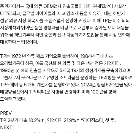
증권가에서는 국내 의류 OEM업체 진출국들의 대미 관세협상이 사실상
마무리되고, 글로벌 바이어들의 재고 감소세 등을 이유로, 내년 하반기
섬유.의류 시장 회복세를 조심스럽게 전망하고 있다. 이에 TP는 미주 외의
시장개척과 뛰어난 품질 경쟁력을 바탕으로 내년부터 증가될 오더 대응을
위해 올 하반기부터 라인 증설과 신규 자동화기기도입을 통해 시장 변화에
대응한다는 입장이다.
TP는 1972 년 의류 제조 기업으로 출범하여, 1984년 국내 최초
오리털가공에 성공, 이를 국산화 한 의류 및 다운 생산 전문 기업이다.
1990년 첫 해외 진출을 시작으로 5개국 19개의 생산기지를 구축하였으며
그룹사로서 구스다운으로 유명한 소프라움을 운영하는 TP리빙을 포함하여
TP스퀘어 등 5 개의 계열사를 운영하고 있다. 2024년 창립 52주년을 맞아
태평양물산에서 TP(티피)로 사명을 변경하며 미래 100 년을 향해
도약하고 있다.
PREV
TP, 2분기 매출 10.2%↑, 영업이익 21.9%↑ “라이징스타, 첫 투...
NEXT