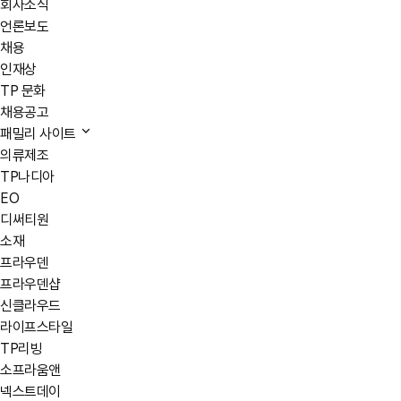
회사소식
언론보도
채용
인재상
TP 문화
채용공고
패밀리 사이트
의류제조
TP나디아
EO
디써티원
소재
프라우덴
프라우덴샵
신클라우드
라이프스타일
TP리빙
소프라움앤
넥스트데이