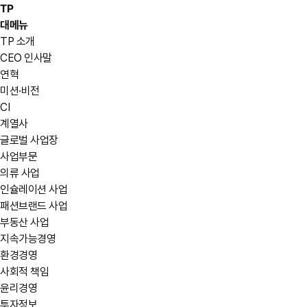
TP
대메뉴
TP 소개
CEO 인사말
연혁
미션·비전
CI
계열사
글로벌 사업장
사업부문
의류 사업
인슐레이션 사업
패션브랜드 사업
부동산 사업
지속가능경영
환경경영
사회적 책임
윤리경영
투자정보