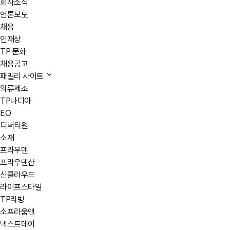
회사소식
언론보도
채용
인재상
TP 문화
채용공고
패밀리 사이트
의류제조
TP나디아
EO
디써티원
소재
프라우덴
프라우덴샵
신클라우드
라이프스타일
TP리빙
소프라움앤
넥스트데이