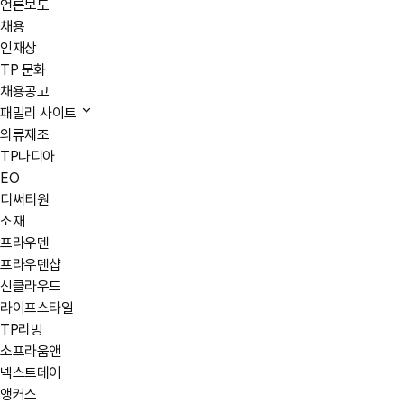
언론보도
채용
인재상
TP 문화
채용공고
패밀리 사이트
의류제조
TP나디아
EO
디써티원
소재
프라우덴
프라우덴샵
신클라우드
라이프스타일
TP리빙
소프라움앤
넥스트데이
앵커스