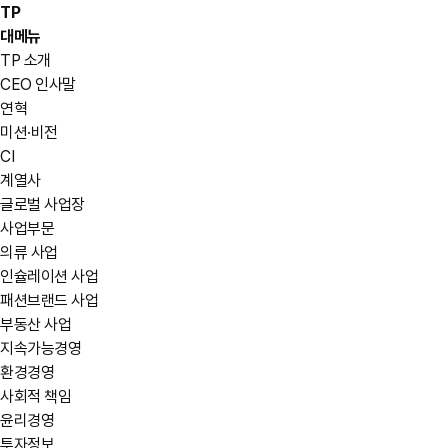
TP
대메뉴
TP 소개
CEO 인사말
연혁
미션·비전
CI
계열사
글로벌 사업장
사업부문
의류 사업
인슐레이션 사업
패션브랜드 사업
부동산 사업
지속가능경영
환경경영
사회적 책임
윤리경영
투자정보