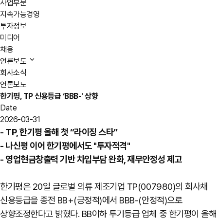
사업부문
지속가능경영
투자정보
미디어
채용
언론보도
회사소식
언론보도
한기평, TP 신용등급 ‘BBB-' 상향
Date
2026-03-31
- TP, 한기평 올해 첫 “라이징 스타”
- 나신평 이어 한기평에서도 "투자적격"
- 영업현금창출력 기반 차입부담 완화, 재무안정성 제고
한기평은 20일 글로벌 의류 제조기업 TP(007980)의 회사채
신용등급을 종전 BB+(긍정적)에서 BBB-(안정적)으로
상향조정한다고 밝혔다. BB이하 투기등급 업체 중 한기평이 올해