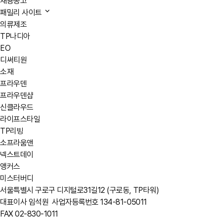
채용공고
패밀리 사이트
의류제조
TP나디아
EO
디써티원
소재
프라우덴
프라우덴샵
신클라우드
라이프스타일
TP리빙
소프라움앤
넥스트데이
앵커스
미스터버디
서울특별시 구로구 디지털로31길12 (구로동, TP타워)
대표이사 임석원
사업자등록번호 134-81-05011
FAX 02-830-1011