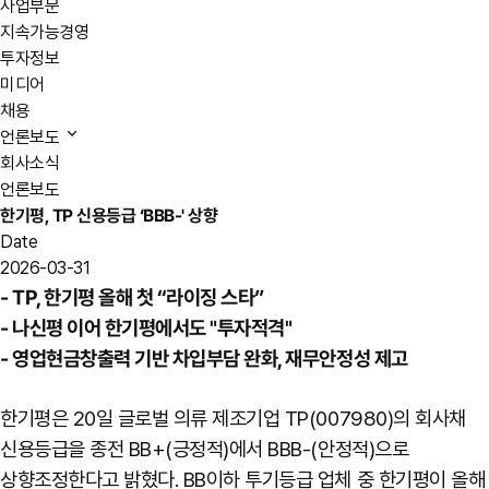
사업부문
지속가능경영
투자정보
미디어
채용
언론보도
회사소식
언론보도
한기평, TP 신용등급 ‘BBB-' 상향
Date
2026-03-31
- TP, 한기평 올해 첫 “라이징 스타”
- 나신평 이어 한기평에서도 "투자적격"
- 영업현금창출력 기반 차입부담 완화, 재무안정성 제고
한기평은 20일 글로벌 의류 제조기업 TP(007980)의 회사채
신용등급을 종전 BB+(긍정적)에서 BBB-(안정적)으로
상향조정한다고 밝혔다. BB이하 투기등급 업체 중 한기평이 올해