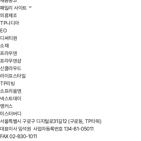
채용공고
패밀리 사이트
의류제조
TP나디아
EO
디써티원
소재
프라우덴
프라우덴샵
신클라우드
라이프스타일
TP리빙
소프라움앤
넥스트데이
앵커스
미스터버디
서울특별시 구로구 디지털로31길12 (구로동, TP타워)
대표이사 임석원
사업자등록번호 134-81-05011
FAX 02-830-1011