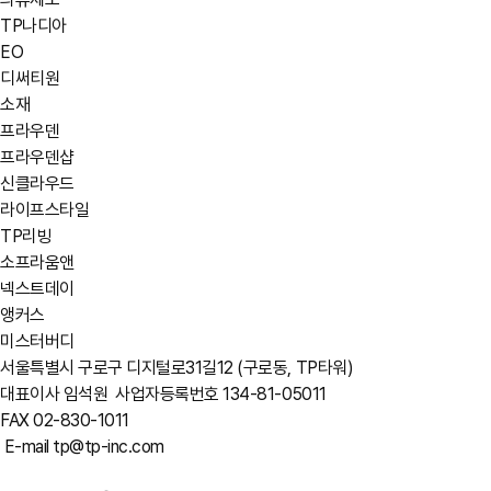
TP나디아
EO
디써티원
소재
프라우덴
프라우덴샵
신클라우드
라이프스타일
TP리빙
소프라움앤
넥스트데이
앵커스
미스터버디
서울특별시 구로구 디지털로31길12 (구로동, TP타워)
대표이사 임석원
사업자등록번호 134-81-05011
FAX 02-830-1011
E-mail tp@tp-inc.com