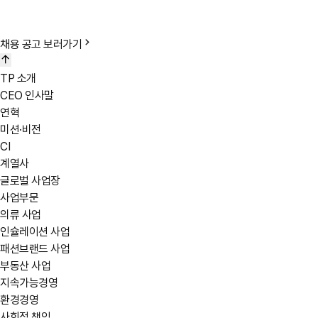
인적성 검사
인재상 및 핵심 역량 관련 인성 및 적성 능력 검사
채용 공고 보러가기
영어 테스트
업무수행에 필요한 영어 회화 능력 검사
TP 소개
채용검진
CEO 인사말
회사가 지정한 기관에서 입사 전 채용 검진
연혁
미션·비전
CI
계열사
글로벌 사업장
사업부문
의류 사업
인슐레이션 사업
패션브랜드 사업
부동산 사업
지속가능경영
환경경영
사회적 책임