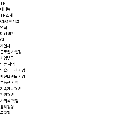
TP
대메뉴
TP 소개
CEO 인사말
연혁
미션·비전
CI
계열사
글로벌 사업장
사업부문
의류 사업
인슐레이션 사업
패션브랜드 사업
부동산 사업
지속가능경영
환경경영
사회적 책임
윤리경영
투자정보