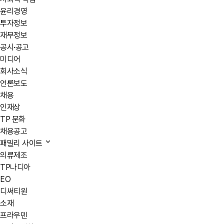
윤리경영
투자정보
재무정보
공시·공고
미디어
회사소식
언론보도
채용
인재상
TP 문화
채용공고
패밀리 사이트
의류제조
TP나디아
EO
디써티원
소재
프라우덴