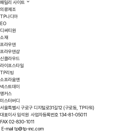
패밀리 사이트
의류제조
TP나디아
EO
디써티원
소재
프라우덴
프라우덴샵
신클라우드
라이프스타일
TP리빙
소프라움앤
넥스트데이
앵커스
미스터버디
서울특별시 구로구 디지털로31길12 (구로동, TP타워)
대표이사 임석원
사업자등록번호 134-81-05011
FAX 02-830-1011
E-mail tp@tp-inc.com