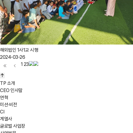
해외법인 1사1교 시행
2024-03-26
1
2
3
TP 소개
CEO 인사말
연혁
미션·비전
CI
계열사
글로벌 사업장