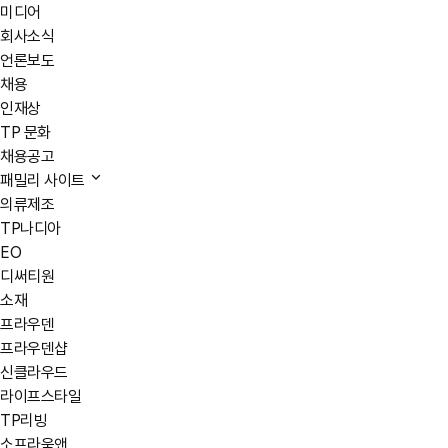
미디어
회사소식
언론보도
채용
인재상
TP 문화
채용공고
패밀리 사이트
의류제조
TP나디아
EO
디써티원
소재
프라우덴
프라우덴샵
신클라우드
라이프스타일
TP리빙
소프라움앤