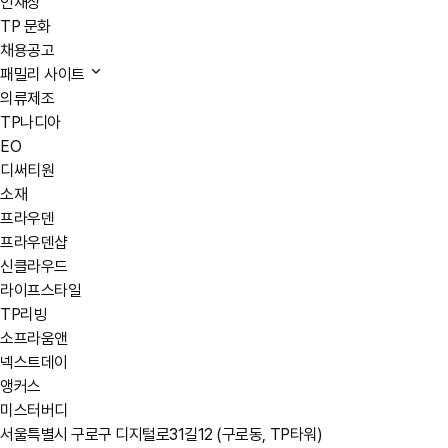
인재상
TP 문화
채용공고
패밀리 사이트
의류제조
TP나디아
EO
디써티원
소재
프라우덴
프라우덴샵
신클라우드
라이프스타일
TP리빙
소프라움앤
넥스트데이
앵커스
미스터버디
서울특별시 구로구 디지털로31길12 (구로동, TP타워)