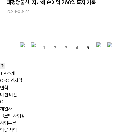
태평양물산, 지난해 순이익 268억 흑자 기록
2024-03-22
1
2
3
4
5
TP 소개
CEO 인사말
연혁
미션·비전
CI
계열사
글로벌 사업장
사업부문
의류 사업