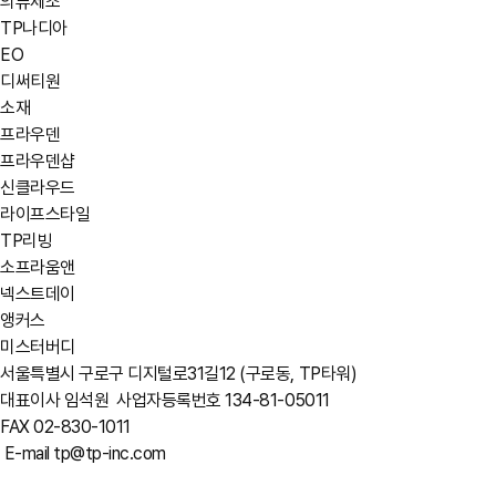
의류제조
TP나디아
EO
디써티원
소재
프라우덴
프라우덴샵
신클라우드
라이프스타일
TP리빙
소프라움앤
넥스트데이
앵커스
미스터버디
서울특별시 구로구 디지털로31길12 (구로동, TP타워)
대표이사 임석원
사업자등록번호 134-81-05011
FAX 02-830-1011
E-mail tp@tp-inc.com