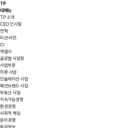
TP
대메뉴
TP 소개
CEO 인사말
연혁
미션·비전
CI
계열사
글로벌 사업장
사업부문
의류 사업
인슐레이션 사업
패션브랜드 사업
부동산 사업
지속가능경영
환경경영
사회적 책임
윤리경영
투자정보