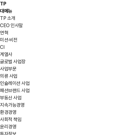
TP
대메뉴
TP 소개
CEO 인사말
연혁
미션·비전
CI
계열사
글로벌 사업장
사업부문
의류 사업
인슐레이션 사업
패션브랜드 사업
부동산 사업
지속가능경영
환경경영
사회적 책임
윤리경영
투자정보