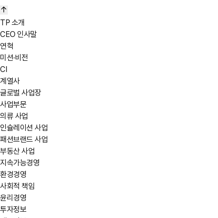
24 SPRING SEASON
VIEW DETAILS
TP 소개
23 FW SEASON
CEO 인사말
VIEW DETAILS
연혁
23 SS SEASON
미션·비전
CI
계열사
글로벌 사업장
사업부문
의류 사업
인슐레이션 사업
패션브랜드 사업
부동산 사업
지속가능경영
환경경영
사회적 책임
윤리경영
투자정보