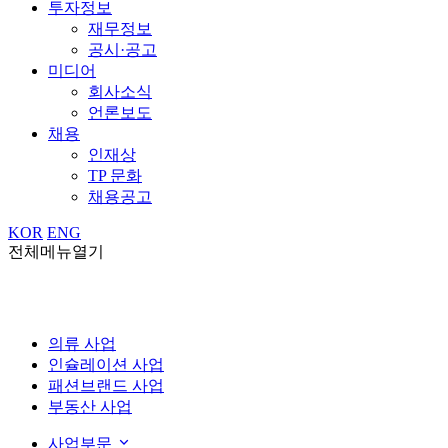
투자정보
재무정보
공시·공고
미디어
회사소식
언론보도
채용
인재상
TP 문화
채용공고
KOR
ENG
전체메뉴열기
의류 사업
인슐레이션 사업
패션브랜드 사업
부동산 사업
사업부문