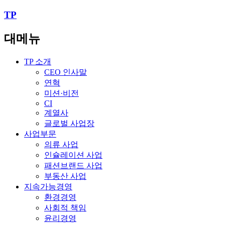
TP
대메뉴
TP 소개
CEO 인사말
연혁
미션·비전
CI
계열사
글로벌 사업장
사업부문
의류 사업
인슐레이션 사업
패션브랜드 사업
부동산 사업
지속가능경영
환경경영
사회적 책임
윤리경영