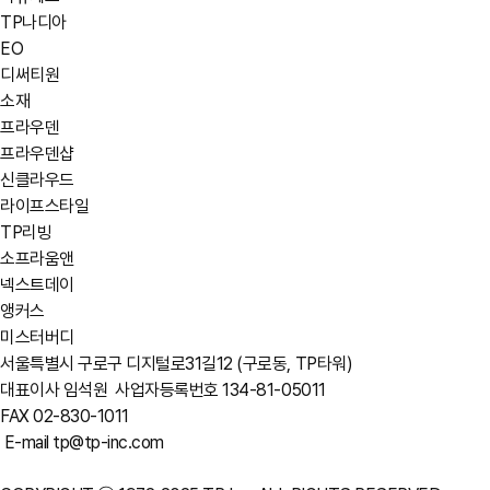
TP나디아
EO
디써티원
소재
프라우덴
프라우덴샵
신클라우드
라이프스타일
TP리빙
소프라움앤
넥스트데이
앵커스
미스터버디
서울특별시 구로구 디지털로31길12 (구로동, TP타워)
대표이사 임석원
사업자등록번호 134-81-05011
FAX 02-830-1011
E-mail tp@tp-inc.com