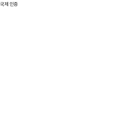
국제 인증
Sheet Type
Cloud Type
Ball Type