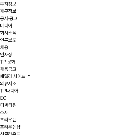
투자정보
재무정보
공시·공고
미디어
회사소식
언론보도
채용
인재상
TP 문화
채용공고
패밀리 사이트
의류제조
TP나디아
EO
디써티원
소재
프라우덴
프라우덴샵
신클라우드