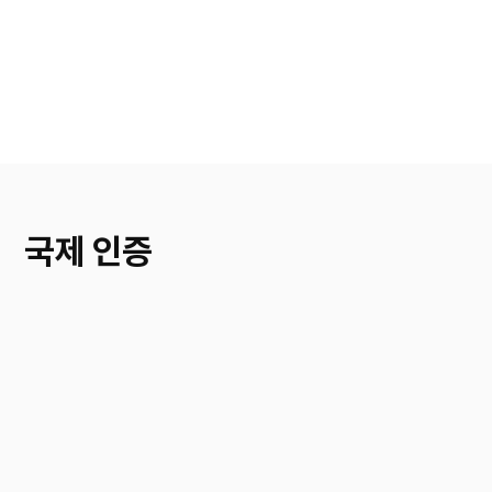
Sheet Type
Cloud Type
Ball Type
국제 인증