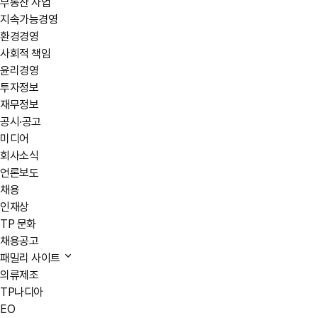
부동산 사업
지속가능경영
환경경영
사회적 책임
윤리경영
투자정보
재무정보
공시·공고
미디어
회사소식
언론보도
채용
인재상
TP 문화
채용공고
패밀리 사이트
의류제조
TP나디아
EO