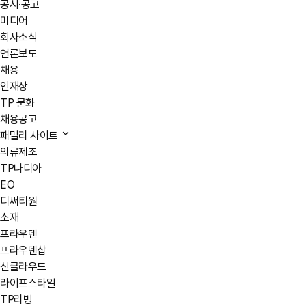
공시·공고
미디어
회사소식
언론보도
채용
인재상
TP 문화
채용공고
패밀리 사이트
의류제조
TP나디아
EO
디써티원
소재
프라우덴
프라우덴샵
신클라우드
라이프스타일
TP리빙