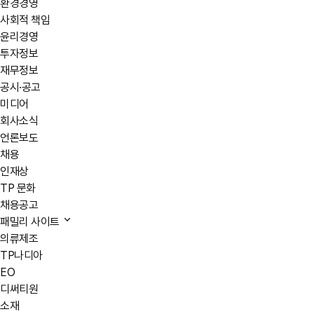
환경경영
사회적 책임
윤리경영
투자정보
재무정보
공시·공고
미디어
회사소식
언론보도
채용
인재상
TP 문화
채용공고
패밀리 사이트
의류제조
TP나디아
EO
디써티원
소재