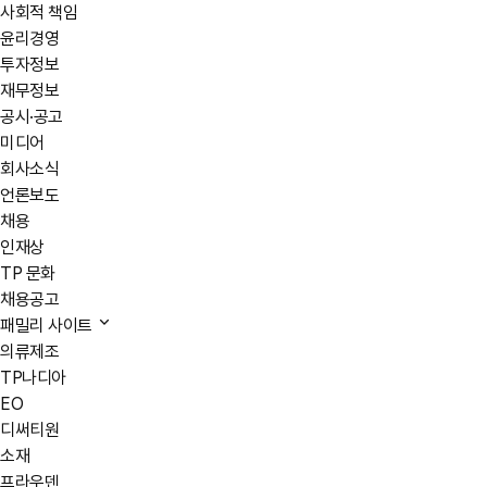
사회적 책임
윤리경영
투자정보
재무정보
공시·공고
미디어
회사소식
언론보도
채용
인재상
TP 문화
채용공고
패밀리 사이트
의류제조
TP나디아
EO
디써티원
소재
프라우덴