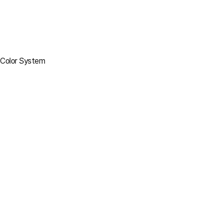
Color System
TP Innovative growth Blue
Pantone 2955c
C100 M85 Y52 K13
R0 G56 B102
#003866