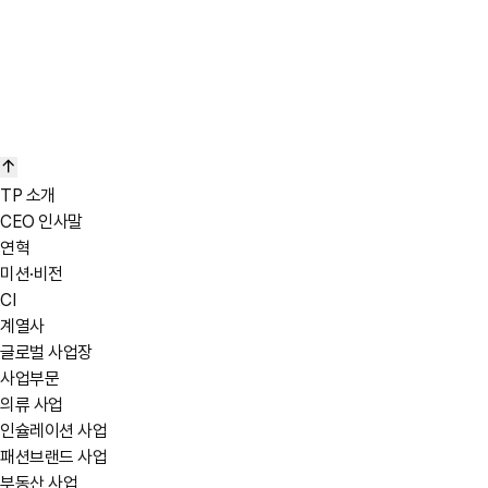
TP Future-oriented Blue
Pantone 2915c
C62 M18 Y5 K0
R92 G179 B230
#5CB3E6
C0 M0 Y0 K40
TP 소개
Pantone 877c
CEO 인사말
Pantone 873c
연혁
Pantone 10407c
미션·비전
CI
계열사
글로벌 사업장
사업부문
의류 사업
인슐레이션 사업
패션브랜드 사업
부동산 사업