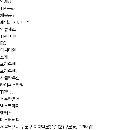
인재상
TP 문화
채용공고
패밀리 사이트
의류제조
TP나디아
EO
디써티원
소재
프라우덴
프라우덴샵
신클라우드
라이프스타일
TP리빙
소프라움앤
넥스트데이
앵커스
미스터버디
서울특별시 구로구 디지털로31길12 (구로동, TP타워)