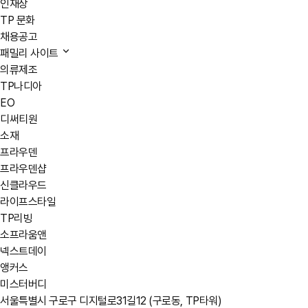
인재상
TP 문화
채용공고
패밀리 사이트
의류제조
TP나디아
EO
디써티원
소재
프라우덴
프라우덴샵
신클라우드
라이프스타일
TP리빙
소프라움앤
넥스트데이
앵커스
미스터버디
서울특별시 구로구 디지털로31길12 (구로동, TP타워)