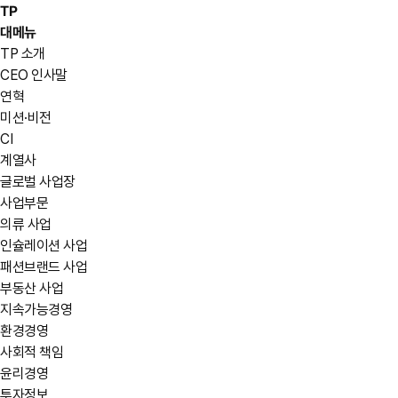
TP
대메뉴
TP 소개
CEO 인사말
연혁
미션·비전
CI
계열사
글로벌 사업장
사업부문
의류 사업
인슐레이션 사업
패션브랜드 사업
부동산 사업
지속가능경영
환경경영
사회적 책임
윤리경영
투자정보