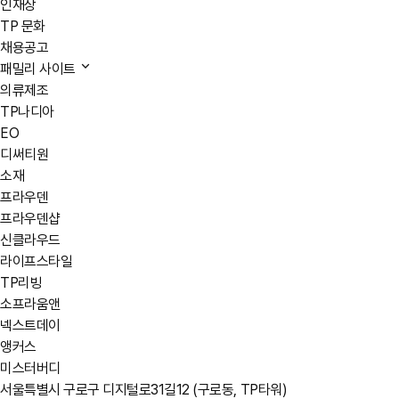
인재상
TP 문화
채용공고
패밀리 사이트
의류제조
TP나디아
EO
디써티원
소재
프라우덴
프라우덴샵
신클라우드
라이프스타일
TP리빙
소프라움앤
넥스트데이
앵커스
미스터버디
서울특별시 구로구 디지털로31길12 (구로동, TP타워)