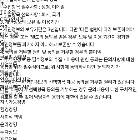
- 수집항목 필수사항 : 성명, 이메일
TP 소개
- 수집항목 선택사항 : 회사, 국가
CEO 인사말
3. 개인정보의 보유 및 이용기간
연혁
- 개인정보의 보유기간은 3년입니다. 다만 ‘다른 법령에 따라 보존하여야
미션·비전
하는 경우’ 또는 ‘별도의 동의를 받은 경우’ 보유 및 이용 기간이 경과한
CI
개인정보를 파기하지 아니하고 보존할 수 있습니다.
계열사
4. 동의를 거부할 권리 및 동의를 거부할 경우의 불이익
글로벌 사업장
- 위 개인정보 중 필수정보의 수집ㆍ이용에 관한 동의는 문의사항에 대한
사업부문
응답을 위해 필수적이므로, 위 사항에 동의하셔야만 ‘문의하기’가
의류 사업
가능합니다.
인슐레이션 사업
- 이용자는 위 개인정보의 선택항목 제공 동의를 거부할 권리가 있습니다.
패션브랜드 사업
다만, 이용자가 선택항목 동의를 거부하는 경우 문의내용에 대한 구체적인
부동산 사업
검토를 할 수 없어 담당자의 응답에 제한이 있을 수 있습니다.
지속가능경영
환경경영
사회적 책임
윤리경영
투자정보
재무정보