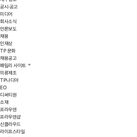
공시·공고
미디어
회사소식
언론보도
채용
인재상
TP 문화
채용공고
패밀리 사이트
의류제조
TP나디아
EO
디써티원
소재
프라우덴
프라우덴샵
신클라우드
라이프스타일