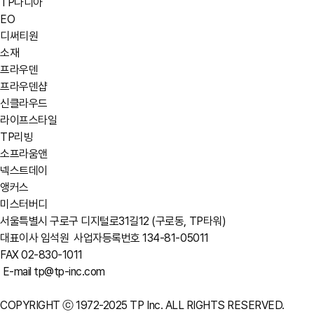
TP나디아
EO
디써티원
소재
프라우덴
프라우덴샵
신클라우드
라이프스타일
TP리빙
소프라움앤
넥스트데이
앵커스
미스터버디
서울특별시 구로구 디지털로31길12 (구로동, TP타워)
대표이사 임석원
사업자등록번호 134-81-05011
FAX 02-830-1011
E-mail tp@tp-inc.com
COPYRIGHT ⓒ 1972-2025 TP Inc. ALL RIGHTS RESERVED.