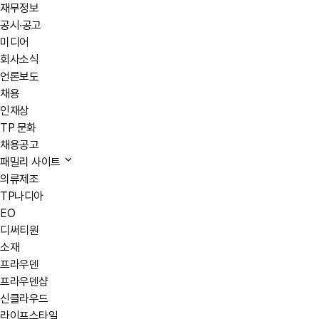
재무정보
공시·공고
미디어
회사소식
언론보도
채용
인재상
TP 문화
채용공고
패밀리 사이트
의류제조
TP나디아
EO
디써티원
소재
프라우덴
프라우덴샵
신클라우드
라이프스타일