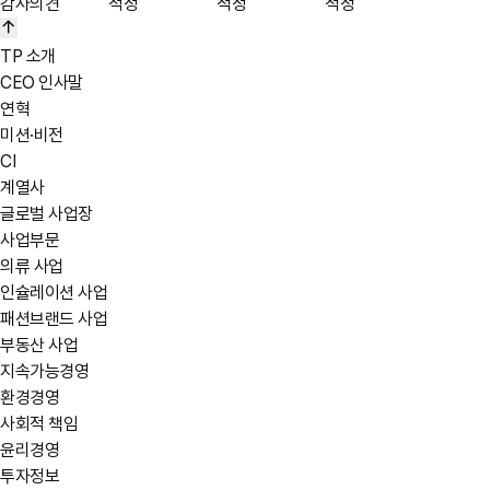
감사의견
적정
적정
적정
TP 소개
CEO 인사말
연혁
미션·비전
CI
계열사
글로벌 사업장
사업부문
의류 사업
인슐레이션 사업
패션브랜드 사업
부동산 사업
지속가능경영
환경경영
사회적 책임
윤리경영
투자정보