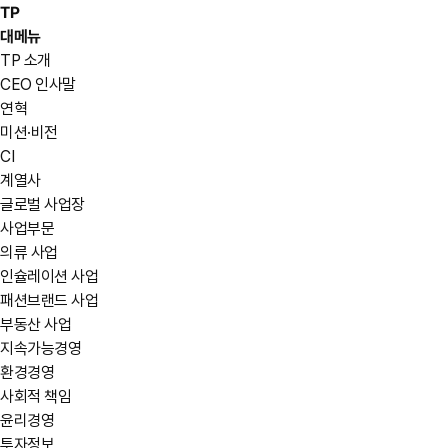
TP
대메뉴
TP 소개
CEO 인사말
연혁
미션·비전
CI
계열사
글로벌 사업장
사업부문
의류 사업
인슐레이션 사업
패션브랜드 사업
부동산 사업
지속가능경영
환경경영
사회적 책임
윤리경영
투자정보