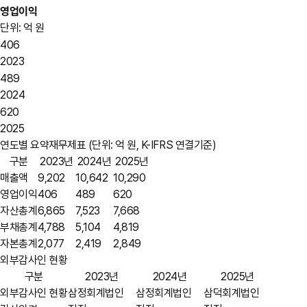
영업이익
단위: 억 원
406
2023
489
2024
620
2025
연도별 요약재무제표
(단위: 억 원, K-IFRS 연결기준)
구분
2023년
2024년
2025년
매출액
9,202
10,642
10,290
영업이익
406
489
620
자산총계
6,865
7,523
7,668
부채총계
4,788
5,104
4,819
자본총계
2,077
2,419
2,849
외부감사인 현황
구분
2023년
2024년
2025년
외부감사인 현황
삼정회계법인
삼정회계법인
삼덕회계법인