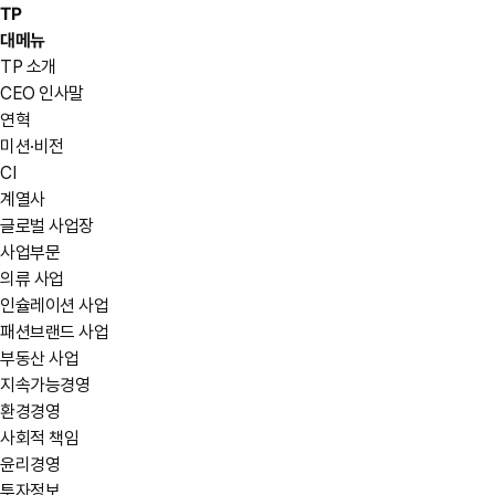
TP
대메뉴
TP 소개
CEO 인사말
연혁
미션·비전
CI
계열사
글로벌 사업장
사업부문
의류 사업
인슐레이션 사업
패션브랜드 사업
부동산 사업
지속가능경영
환경경영
사회적 책임
윤리경영
투자정보