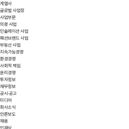
계열사
글로벌 사업장
사업부문
의류 사업
인슐레이션 사업
패션브랜드 사업
부동산 사업
지속가능경영
환경경영
사회적 책임
윤리경영
투자정보
재무정보
공시·공고
미디어
회사소식
언론보도
채용
인재상