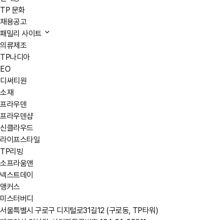
TP 문화
채용공고
패밀리 사이트
의류제조
TP나디아
EO
디써티원
소재
프라우덴
프라우덴샵
신클라우드
라이프스타일
TP리빙
소프라움앤
넥스트데이
앵커스
미스터버디
서울특별시 구로구 디지털로31길12 (구로동, TP타워)