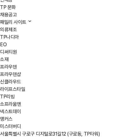
TP 문화
채용공고
패밀리 사이트
의류제조
TP나디아
EO
디써티원
소재
프라우덴
프라우덴샵
신클라우드
라이프스타일
TP리빙
소프라움앤
넥스트데이
앵커스
미스터버디
서울특별시 구로구 디지털로31길12 (구로동, TP타워)