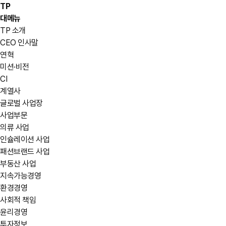
TP
대메뉴
TP 소개
CEO 인사말
연혁
미션·비전
CI
계열사
글로벌 사업장
사업부문
의류 사업
인슐레이션 사업
패션브랜드 사업
부동산 사업
지속가능경영
환경경영
사회적 책임
윤리경영
투자정보