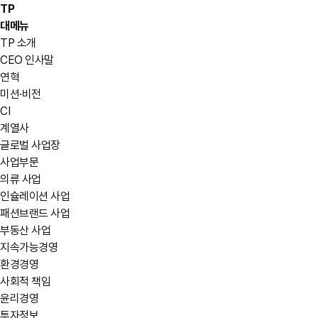
TP
대메뉴
TP 소개
CEO 인사말
연혁
미션·비전
CI
계열사
글로벌 사업장
사업부문
의류 사업
인슐레이션 사업
패션브랜드 사업
부동산 사업
지속가능경영
환경경영
사회적 책임
윤리경영
투자정보