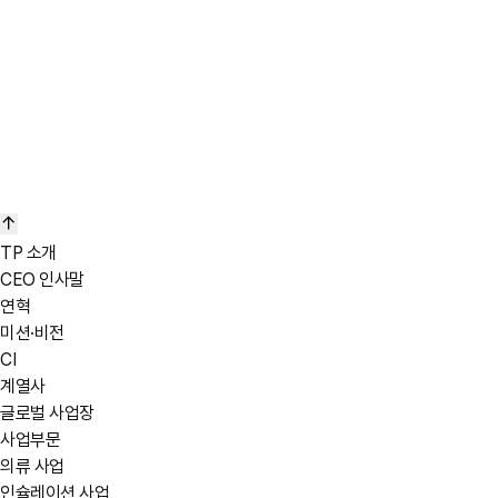
모든 소각 보일러를
전기 보일러로 대체
TP 소개
CEO 인사말
연혁
바로가기
미션·비전
CI
계열사
글로벌 사업장
사업부문
의류 사업
인슐레이션 사업