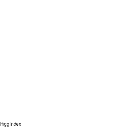
2022
100% 제거
모든 생산 법인 내
석탄 사용 중단
2023
100% 대체
전기 보일러 및 바이오매스
보일러 사용
2030
Higg Index
100% 설치