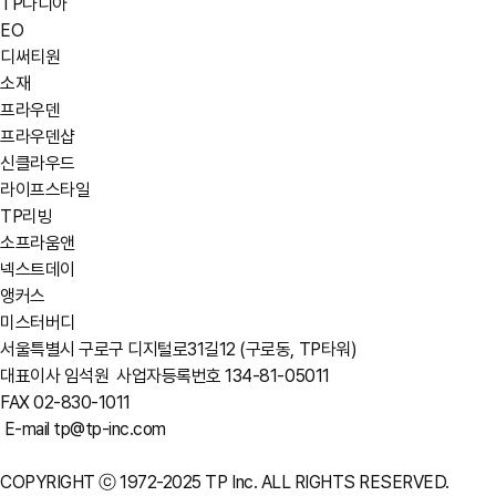
TP나디아
EO
디써티원
소재
프라우덴
프라우덴샵
신클라우드
라이프스타일
TP리빙
소프라움앤
넥스트데이
앵커스
미스터버디
서울특별시 구로구 디지털로31길12 (구로동, TP타워)
대표이사 임석원
사업자등록번호 134-81-05011
FAX 02-830-1011
E-mail tp@tp-inc.com
COPYRIGHT ⓒ 1972-2025 TP Inc. ALL RIGHTS RESERVED.